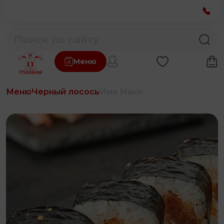
Меню
Меню
Черный лосось
Има Маки