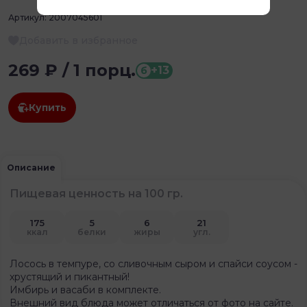
Артикул:
2007045601
Добавить в избранное
269 ₽ / 1 порц.
+13
б
Купить
Описание
Пищевая ценность
на 100 гр.
175
5
6
21
ккал
белки
жиры
угл.
Лосось в темпуре, со сливочным сыром и спайси соусом -
хрустящий и пикантный!
Имбирь и васаби в комплекте.
Внешний вид блюда может отличаться от фото на сайте.