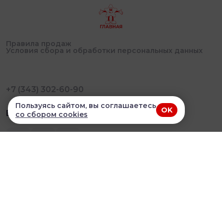
Правила продаж
Условия сбора и обработки персональных данных
+7 (343) 302-60-90
Пользуясь сайтом, вы соглашаетесь
OK
В приложении удобнее!
со сбором cookies
© 2026, Сушиландия. Все права защищены
Разработка сайта и мобильных приложений облачный
SAAS сервис
SalesKit