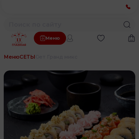
Меню
Меню
СЕТЫ
Сет Гранд микс