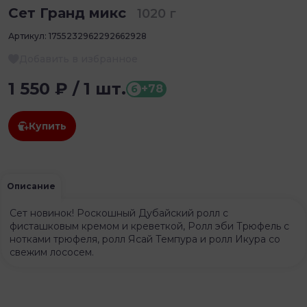
Сет Гранд микс
1020 г
Артикул:
1755232962292662928
Добавить в избранное
1 550 ₽ / 1 шт.
+78
б
Купить
Описание
Сет новинок! Роскошный Дубайский ролл с
фисташковым кремом и креветкой, Ролл эби Трюфель с
нотками трюфеля, ролл Ясай Темпура и ролл Икура со
свежим лососем.