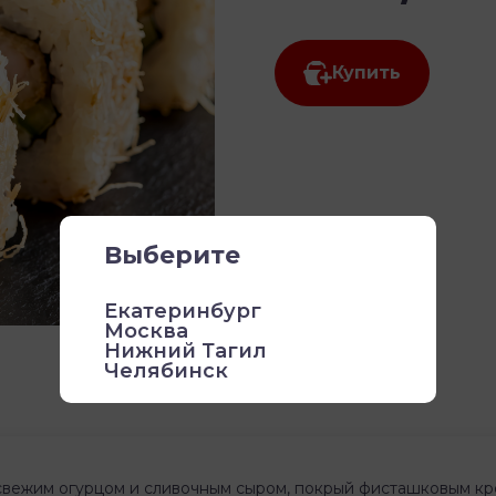
Купить
Выберите
Екатеринбург
Москва
Нижний Тагил
Челябинск
свежим огурцом и сливочным сыром, покрый фисташковым кр