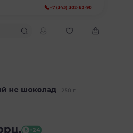
+7 (343) 302-60-90
ий не шоколад
250 г
орц.
+24
б