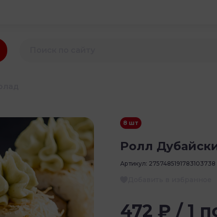
олад
8 шт
Ролл Дубайск
Артикул:
2757485191783103738
Добавить в избранное
472 ₽ / 1 п