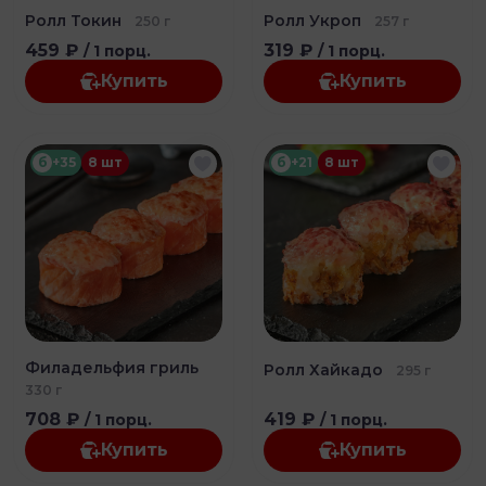
Ролл Токин
Ролл Укроп
250 г
257 г
459 ₽
319 ₽
/ 1 порц.
/ 1 порц.
Купить
Купить
б
+35
8 шт
б
+21
8 шт
Филадельфия гриль
Ролл Хайкадо
295 г
330 г
708 ₽
419 ₽
/ 1 порц.
/ 1 порц.
Купить
Купить