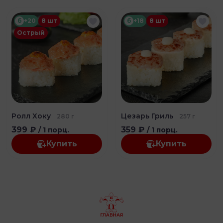
б
+20
8 шт
б
+18
8 шт
Острый
Ролл Хоку
Цезарь Гриль
280 г
257 г
399 ₽
359 ₽
/ 1 порц.
/ 1 порц.
Купить
Купить