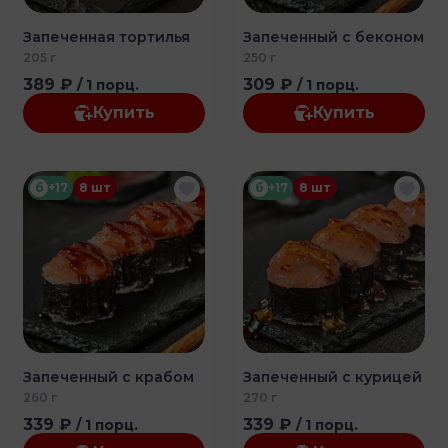
Запеченная тортилья
Запеченный с беконом
205 г
250 г
389 ₽
309 ₽
/ 1 порц.
/ 1 порц.
Купить
Купить
б
+17
8 шт
б
+17
8 шт
Запеченный с крабом
Запеченный с курицей
260 г
270 г
339 ₽
339 ₽
/ 1 порц.
/ 1 порц.