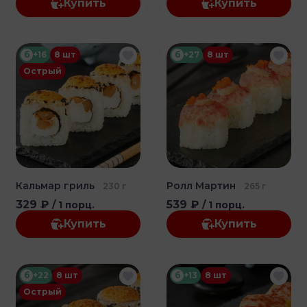
Купить
Купить
б
+16
8 шт
б
+27
8 шт
Острый
Кальмар гриль
Ролл Мартин
230 г
265 г
329 ₽
539 ₽
/ 1 порц.
/ 1 порц.
Купить
Купить
б
+22
8 шт
б
+13
8 шт
Острый